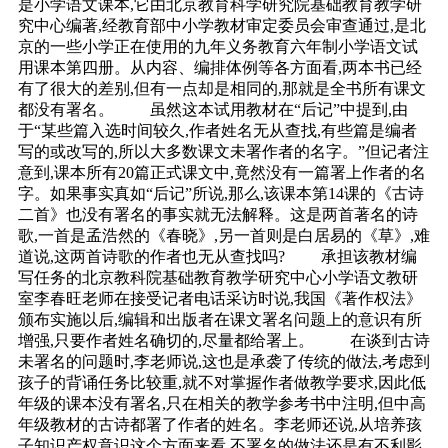
是小学语文课本,它由北京教育科学研究院基础教育教学研
究中心编著,经教育部中小学教材审定委员会审查通过,是北
京的一些小学正在使用的九年义务教育六年制小学语文试
用课本第四册。从内容、编排体例等各方面看,两本书已经
有了很大的差别,但有一点却是相同的,那就是全书所有课文
都没有署名。 虽然这本试用教材在“后记”中提到,由
于“某些篇入选时间较久,作者姓名无从查找,有些篇是编者
写的或改写的,所以大多数课文未署作者的名字。”但记者注
意到,课本所有20篇正式课文中,竟然没有一篇署上作者的名
字。如果事实真如“后记”所说,那么,该课本第14课的《古诗
二首》也没有署名的事实就无法解释。这是两首著名的诗
歌,一首是孟浩然的《春晓》,另一首则是白居易的《草》,难
道说,这两首诗歌的作者也无从查找吗? 承担该教材编
写任务的北京教科院基础教育教学研究中心小学语文教研
室李春旺老师在接受记者电话采访时说,我国《著作权法》
颁布实施以后,编辑和出版者在课文署名问题上的意识有所
增强,只要作者姓名确切的,尽量都给署上。 在谈到古诗
未署名的问题时,李老师说,这也是承袭了传统的做法,考虑到
孩子的背诵任务比较重,就不对掌握作者做教学要求,因此低
年级的课本没有署名,只在相关的教学参考书中注明,但中高
年级教材的古诗都署了作者的姓名。李老师还说,从培养孩
子知识产权意识这个方面来看,不署名的做法还是有不利影