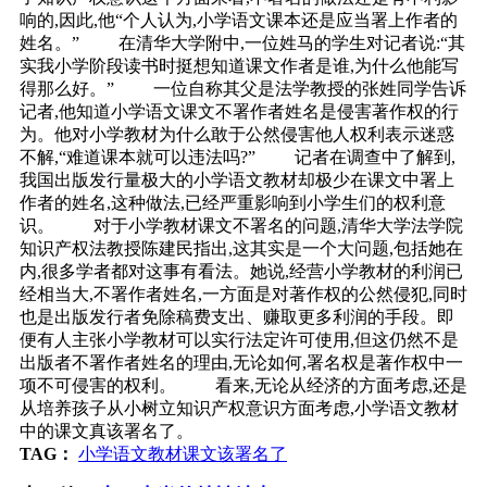
响的,因此,他“个人认为,小学语文课本还是应当署上作者的
姓名。” 在清华大学附中,一位姓马的学生对记者说:“其
实我小学阶段读书时挺想知道课文作者是谁,为什么他能写
得那么好。” 一位自称其父是法学教授的张姓同学告诉
记者,他知道小学语文课文不署作者姓名是侵害著作权的行
为。他对小学教材为什么敢于公然侵害他人权利表示迷惑
不解,“难道课本就可以违法吗?” 记者在调查中了解到,
我国出版发行量极大的小学语文教材却极少在课文中署上
作者的姓名,这种做法,已经严重影响到小学生们的权利意
识。 对于小学教材课文不署名的问题,清华大学法学院
知识产权法教授陈建民指出,这其实是一个大问题,包括她在
内,很多学者都对这事有看法。她说,经营小学教材的利润已
经相当大,不署作者姓名,一方面是对著作权的公然侵犯,同时
也是出版发行者免除稿费支出、赚取更多利润的手段。即
便有人主张小学教材可以实行法定许可使用,但这仍然不是
出版者不署作者姓名的理由,无论如何,署名权是著作权中一
项不可侵害的权利。 看来,无论从经济的方面考虑,还是
从培养孩子从小树立知识产权意识方面考虑,小学语文教材
中的课文真该署名了。
TAG：
小学语文教材课文该署名了