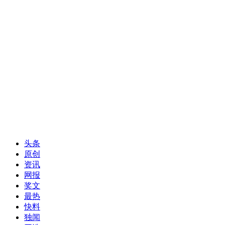
头条
原创
资讯
网报
奖文
最热
快料
独闻