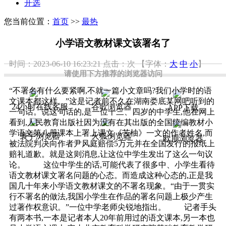
开选
您当前位置：
首页
>>
最热
小学语文教材课文该署名了
时间：2023-06-10 16:23:21
点击：
次
【字体：
大
中
小
】
请使用下方推荐的浏览器访问
“不署名有什么要紧啊,不就一篇小文章吗?我们小学时的语
文课本都这样。”这是记者前不久在湖南娄底某网吧听到的
24小时在线客服
谷歌浏览器
APP下载
一句话。说这句话的,是一位十三、四岁的中学生,他在网上
看到,人民教育出版社因为没有在其出版的全国统编教材小
学语文第八册课本上署上课文《苦柚》一文的作者姓名,而
寰宇浏览器
火狐浏览器
欧朋浏览器
被法院判决向作者尹风庭赔偿5万元并在全国发行的报纸上
赔礼道歉。就是这则消息,让这位中学生发出了这么一句议
论。 这位中学生的话,可能代表了很多中、小学生看待
语文教材课文署名问题的心态。而造成这种心态的,正是我
国几十年来小学语文教材课文的不署名现象。“由于一贯实
行不署名的做法,我国小学生在作品的署名问题上极少产生
过著作权意识。”一位中学老师尖锐地指出。 记者手头
有两本书,一本是记者本人20年前用过的语文课本,另一本也