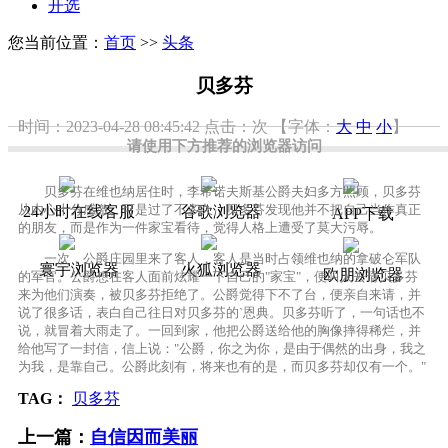
开选
您当前位置：
首页
>>
头条
贝多芬
时间：2023-04-28 08:45:42
点击：
次
【字体：
大
中
小
】
请使用下方推荐的浏览器访问
贝多芬在维也纳居住时，李希诺夫斯基公爵夫妇多方照顾，贝多芬
从内心十分感激。可是过了不多久，贝多芬发现他并不把自己当作真正
24小时在线客服
谷歌浏览器
APP下载
的朋友，而是作为一件家宝看待，觉得人格上遭受了莫大污辱。
一次，公爵庄园里来了客人，客人是当时占领维也纳的拿破仑军队
寰宇浏览器
火狐浏览器
欧朋浏览器
的军官。公爵想在客人面前炫耀一下自己的"家宝"，便叫人去请贝多芬
来为他们演奏，被贝多芬拒绝了。公爵觉得下不了台，便亲自来请，并
说了很多话，表白自己往日对贝多芬的`恩典。贝多芬听了，一句话也不
说，就冒着大雨走了。一回到家，他把公爵送给他的胸像摔得稀烂，并
给他写了一封信，信上说："公爵，你之为你，是由于偶然的出身，我之
为我，是靠自己。公爵此刻有，将来也有的是，而贝多芬却仅有一个。"
TAG：
贝多芬
上一篇：
自信因而美丽